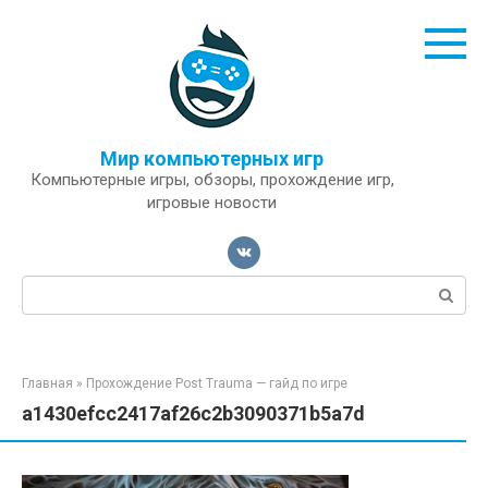
Перейти
к
контенту
Мир компьютерных игр
Компьютерные игры, обзоры, прохождение игр,
игровые новости
Поиск:
Главная
»
Прохождение Post Trauma — гайд по игре
a1430efcc2417af26c2b3090371b5a7d