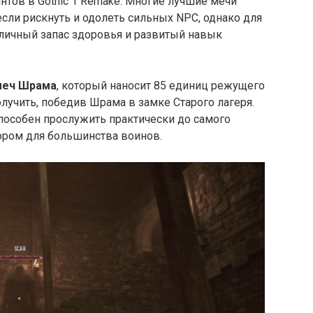
тов в Gothic 1 Remake. Многие лучшие мечи
если рискнуть и одолеть сильных NPC, однако для
иличный запас здоровья и развитый навык
меч Шрама
, который наносит 85 единиц режущего
олучить, победив Шрама в замке Старого лагеря.
пособен прослужить практически до самого
ором для большинства воинов.