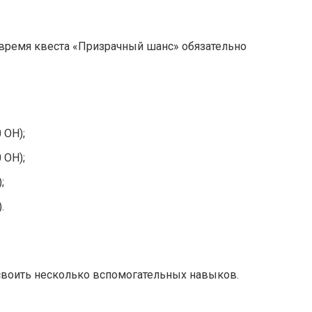
о время квеста «Призрачный шанс» обязательно
 ОН);
 ОН);
;
.
своить несколько вспомогательных навыков.