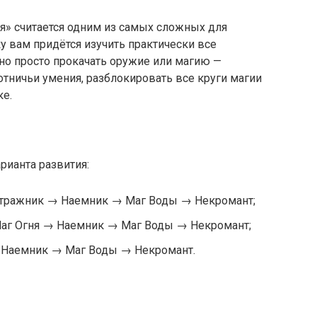
» считается одним из самых сложных для
ку вам придётся изучить практически все
но просто прокачать оружие или магию —
отничьи умения, разблокировать все круги магии
ке.
рианта развития:
Стражник → Наемник → Маг Воды → Некромант;
аг Огня → Наемник → Маг Воды → Некромант;
 Наемник → Маг Воды → Некромант.