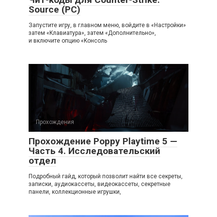
Source (PC)
Запустите игру, в главном меню, войдите в «Настройки»
затем «Kлaвиaтypa», зaтeм «Дoпoлнитeльнo»,
и включитe oпцию «Koнcoль
Прохождения
Прохождение Poppy Playtime 5 —
Часть 4. Исследовательский
отдел
Подробный гайд, который позволит найти все секреты,
записки, аудиокассеты, видеокассеты, секретные
панели, коллекционные игрушки,