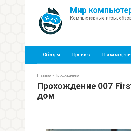
Перейти
Мир компьютер
к
контенту
Компьютерные игры, обзор
Обзоры
Превью
Прохождени
Главная
»
Прохождения
Прохождение 007 First
дом