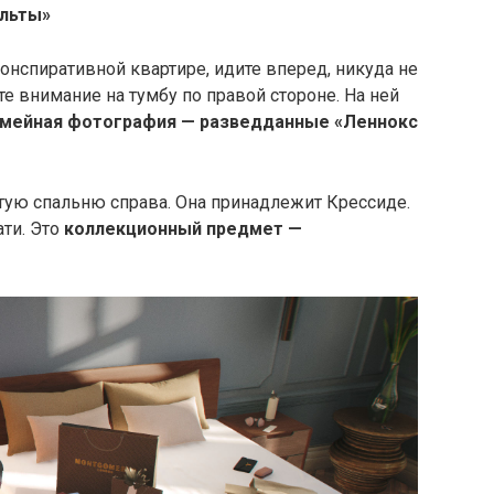
альты
»
онспиративной квартире, идите вперед, никуда не
те внимание на тумбу по правой стороне. На ней
емейная фотография — разведданные «Леннокс
тую спальню справа. Она принадлежит Крессиде.
ати. Это
коллекционный предмет —