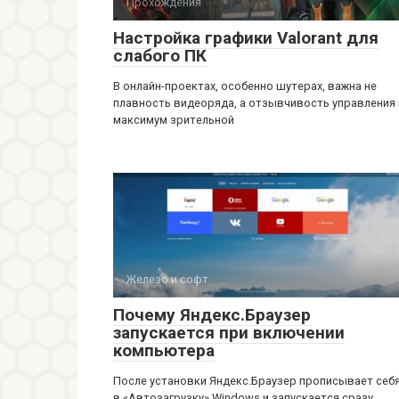
Прохождения
Настройка графики Valorant для
слабого ПК
В онлайн-проектах, особенно шутерах, важна не
плавность видеоряда, а отзывчивость управления 
максимум зрительной
Железо и софт
Почему Яндекс.Браузер
запускается при включении
компьютера
После установки Яндекс.Браузер прописывает себ
в «Автозагрузку» Windows и запускается сразу