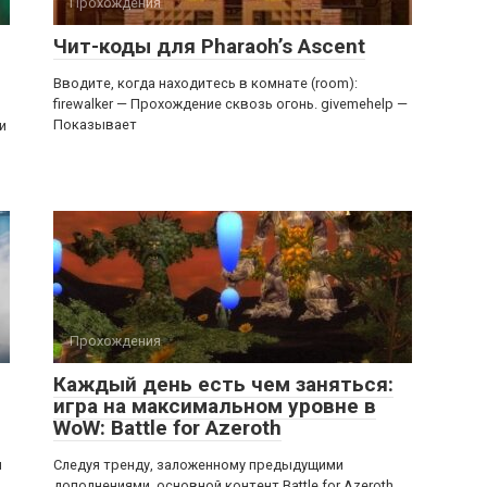
Прохождения
Чит-коды для Pharaoh’s Ascent
Вводите, когда находитесь в комнате (room):
firewalker — Прохождение сквозь огонь. givemehelp —
Показывает
и
Прохождения
Каждый день есть чем заняться:
игра на максимальном уровне в
WoW: Battle for Azeroth
я
Следуя тренду, заложенному предыдущими
дополнениями, основной контент Battle for Azeroth