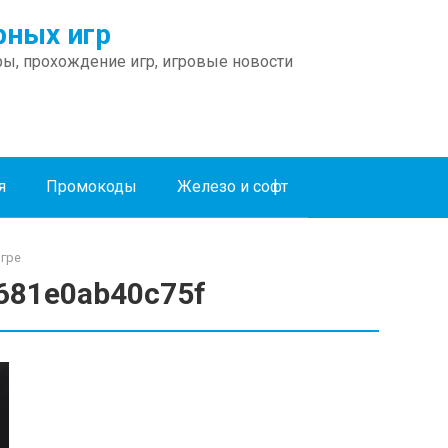
ных игр
ы, прохождение игр, игровые новости
я
Промокоды
Железо и софт
игре
681e0ab40c75f