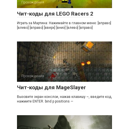
Прохождения
Чит-коды для LEGO Racers 2
Играть за Мартина: Нажимайте в главном меню: [вправо]
[влево] [вправо] [вверх] [вниз] [влево] [вправо]
Прохождения
Чит-коды для MageSlayer
Вызовите экран конслои, нажав клавишу ~, введите код,
нажмите ENTER. bind p positions —