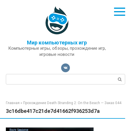
Перейти
к
контенту
Мир компьютерных игр
Компьютерные игры, обзоры, прохождение игр,
игровые новости
Поиск:
Главная
»
Прохождение Death Stranding 2: On the Beach — Заказ 044
3c16dbe417c21de7d41662f936253d7a