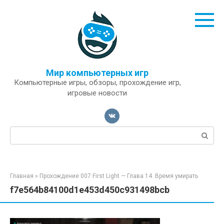
Перейти
к
контенту
Мир компьютерных игр
Компьютерные игры, обзоры, прохождение игр,
игровые новости
Поиск:
Главная
»
Прохождение 007 First Light — Глава 14. Время умирать
f7e564b84100d1e453d450c931498bcb