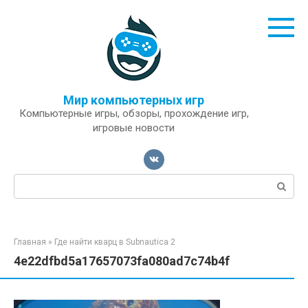
Перейти
к
контенту
Мир компьютерных игр
Компьютерные игры, обзоры, прохождение игр,
игровые новости
Поиск:
Главная
»
Где найти кварц в Subnautica 2
4e22dfbd5a17657073fa080ad7c74b4f