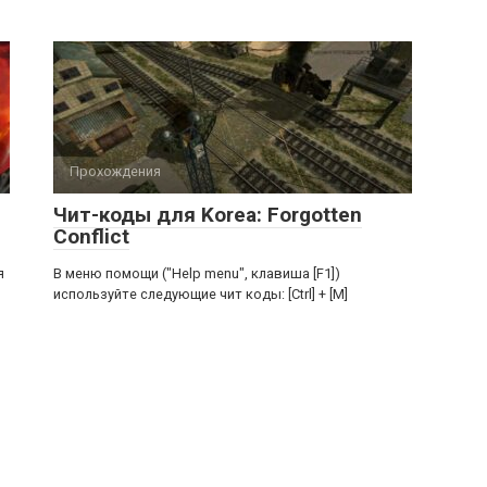
Прохождения
Чит-коды для Korea: Forgotten
Conflict
я
В меню помощи ("Help menu", клавиша [F1])
используйте следующие чит коды: [Ctrl] + [M]