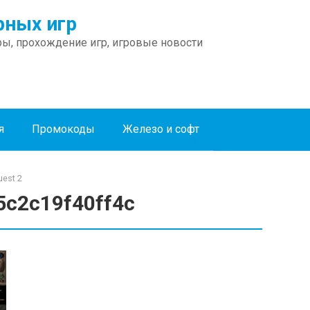
ных игр
ы, прохождение игр, игровые новости
я
Промокоды
Железо и софт
est 2
5c2c19f40ff4c