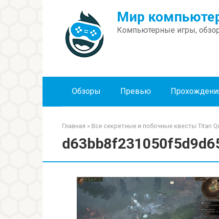
Перейти
Мир компьютер
к
контенту
Компьютерные игры, обзор
Обзоры
Превью
Прохождени
Главная
»
Все секретные и побочные квесты Titan Qu
d63bb8f231050f5d9d6