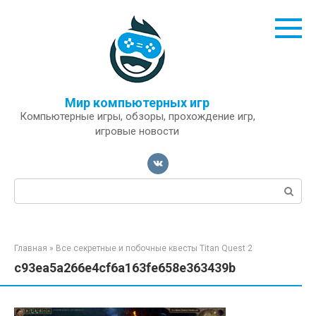
Перейти
к
контенту
Мир компьютерных игр
Компьютерные игры, обзоры, прохождение игр,
игровые новости
Поиск:
Главная
»
Все секретные и побочные квесты Titan Quest 2
c93ea5a266e4cf6a163fe658e363439b