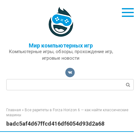
Перейти
к
контенту
Мир компьютерных игр
Компьютерные игры, обзоры, прохождение игр,
игровые новости
Поиск:
Главная
»
Все раритеты в Forza Horizon 6 — как найти классические
машины
badc5af4d67ffcd416df6054d93d2a68