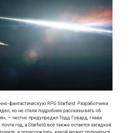
чно-фантастическую RPG Starfield. Разработчики
део, но не стали подробнее рассказывать об
ия», — честно предупредил Тодд Говард, глава
почти год, а Starfield все также остается загадкой.
роекте, и порассуждать, какой может получиться