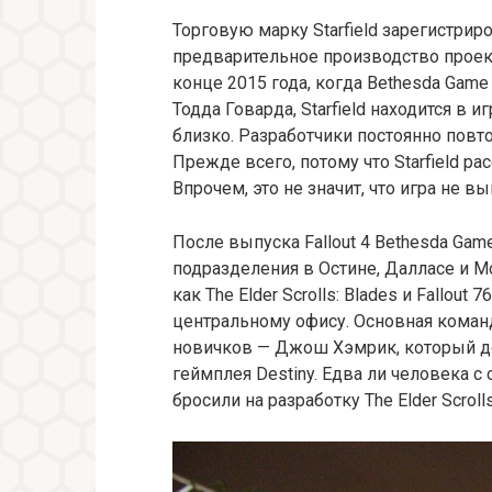
Торговую марку Starfield зарегистриро
предварительное производство проект
конце 2015 года, когда Bethesda Game 
Тодда Говарда, Starfield находится в и
близко. Разработчики постоянно повт
Прежде всего, потому что Starfield р
Впрочем, это не значит, что игра не вы
После выпуска Fallout 4 Bethesda Ga
подразделения в Остине, Далласе и М
как The Elder Scrolls: Blades и Fallou
центральному офису. Основная коман
новичков — Джош Хэмрик, который до
геймплея Destiny. Едва ли человека с
бросили на разработку The Elder Scroll