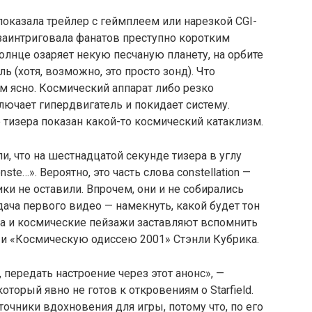
 показала трейлер с геймплеем или нарезкой CGI-
 заинтриговала фанатов преступно коротким
солнце озаряет некую песчаную планету, на орбите
ь (хотя, возможно, это просто зонд). Что
м ясно. Космический аппарат либо резко
лючает гипердвигатель и покидает систему.
 тизера показан какой-то космический катаклизм.
 что на шестнадцатой секунде тизера в углу
ste…». Вероятно, это часть слова constellation —
ки не оставили. Впрочем, они и не собирались
дача первого видео — намекнуть, какой будет тон
а и космические пейзажи заставляют вспомнить
 и «Космическую одиссею 2001» Стэнли Кубрика.
 передать настроение через этот анонс», —
оторый явно не готов к откровениям о Starfield.
очники вдохновения для игры, потому что, по его