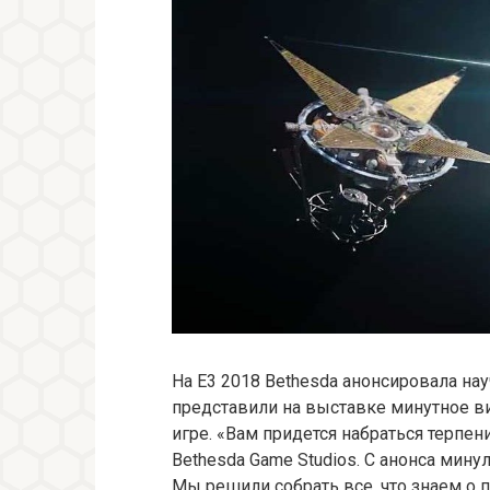
На Е3 2018 Bethesda анонсировала нау
представили на выставке минутное ви
игре. «Вам придется набраться терпен
Bethesda Game Studios. С анонса минул 
Мы решили собрать все, что знаем о п