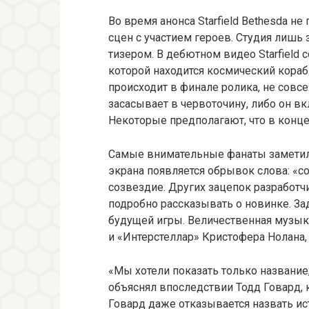
Во время анонса Starfield Bethesda не
сцен с участием героев. Студия лишь
тизером. В дебютном видео Starfield 
которой находится космический корабл
происходит в финале ролика, не совсе
засасывает в червоточину, либо он вк
Некоторые предполагают, что в конце
Самые внимательные фанаты заметили,
экрана появляется обрывок слова: «con
созвездие. Других зацепок разработчи
подробно рассказывать о новинке. За
будущей игры. Величественная музык
и «Интерстеллар» Кристофера Нолана,
«Мы хотели показать только название,
объяснял впоследствии Тодд Говард, к
Говард даже отказывается назвать ист