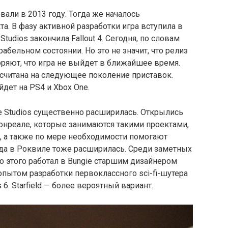
вали в 2013 году. Тогда же началось
а. В фазу активной разработки игра вступила в
Studios закончила Fallout 4. Сегодня, по словам
грабельном состоянии. Но это не значит, что релиз
оряют, что игра не выйдет в ближайшее время.
ассчитана на следующее поколение приставок.
йдет на PS4 и Xbox One.
me Studios существенно расширилась. Открылись
онреале, которые занимаются такими проектами,
t 76, а также по мере необходимости помогают
да в Роквиле тоже расширилась. Среди заметных
 этого работал в Bungie старшим дизайнером
 опытом разработки первоклассного sci-fi-шутера
s 6. Starfield — более вероятный вариант.