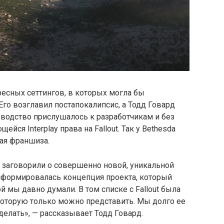
ресных сеттингов, в которых могла бы
Его возглавил постапокалипсис, а Тодд Говард
ководство прислушалось к разработчикам и без
йся Interplay права на Fallout. Так у Bethesda
ая франшиза.
 заговорили о совершенно новой, уникальной
 сформировалась концепция проекта, который
рой мы давно думали. В том списке с Fallout была
, которую только можно представить. Мы долго ее
делать», — рассказывает Тодд Говард.