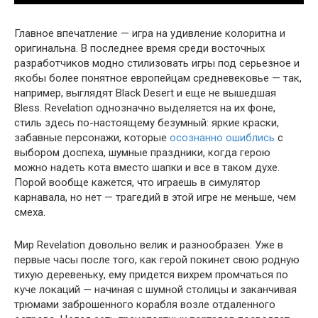
Главное впечатление — игра на удивление колоритна и
оригинальна. В последнее время среди восточных
разработчиков модно стилизовать игры под серьезное и
якобы более понятное европейцам средневековье — так,
например, выглядят Black Desert и еще не вышедшая
Bless. Revelation однозначно выделяется на их фоне,
стиль здесь по-настоящему безумный: яркие краски,
забавные персонажи, которые
осознанно ошиблись
с
выбором доспеха, шумные праздники, когда герою
можно надеть кота вместо шапки и все в таком духе.
Порой вообще кажется, что играешь в симулятор
карнавала, но нет — трагедий в этой игре не меньше, чем
смеха.
Мир Revelation довольно велик и разнообразен. Уже в
первые часы после того, как герой покинет свою родную
тихую деревеньку, ему придется вихрем промчаться по
куче локаций — начиная с шумной столицы и заканчивая
трюмами заброшенного корабля возле отдаленного