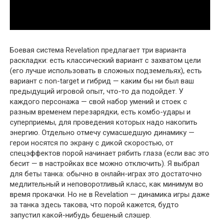
Боевая система Revelation предлагает три варианта
раскладки: есть классический вариант с захватом цели
(его лучше использовать в сложных подземельях), есть
вариант с non-target и гибрид — каким бы ни был ваш
предыдущий игровой опыт, что-то да подойдет. У
каждого персонажа — свой набор умений и стоек с
разным временем перезарядки, есть комбо-удары и
суперприемы, для проведения которых надо накопить
энергию. Отдельно отмечу сумасшедшую динамику —
герои носятся по экрану с дикой скоростью, от
спецэффектов порой начинает рябить глаза (если вас это
бесит — в настройках все можно отключить). Я выбрал
для беты танка: обычно в онлайн-играх это достаточно
медлительный и неповоротливый класс, как минимум во
время прокачки. Но не в Revelation — динамика игры даже
за танка здесь такова, что порой кажется, будто
запустил какой-нибудь бешеный слэшер.