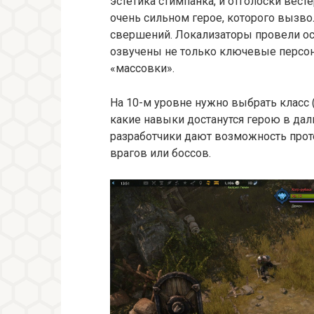
эстетика стимпанка, и отголоски вест
очень сильном герое, которого вызв
свершений. Локализаторы провели ос
озвучены не только ключевые персон
«массовки».
На 10-м уровне нужно выбрать класс (
какие навыки достанутся герою в дал
разработчики дают возможность про
врагов или боссов.