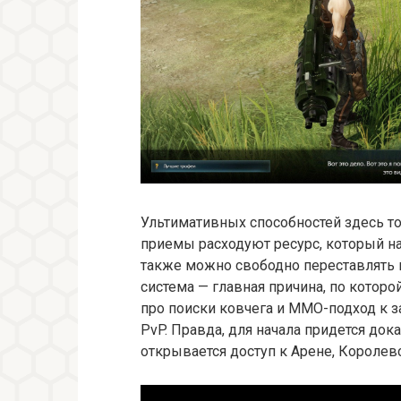
Ультимативных способностей здесь т
приемы расходуют ресурс, который на
также можно свободно переставлять в
система — главная причина, по которо
про поиски ковчега и ММО-подход к з
PvP. Правда, для начала придется док
открывается доступ к Арене, Королев