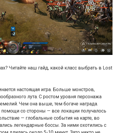
ах? Читайте наш гайд, какой класс выбрать в Lost
инается настоящая игра. Больше монстров,
ообразного лута. С ростом уровня персонажа
мелий. Чем она выше, тем богаче награда.
з помощи со стороны — все локации получалось
ольствие — глобальные события на карте, во
лись легендарные боссы. За ними охотились с
ром длилась около 5-10 минут. Зато никто не