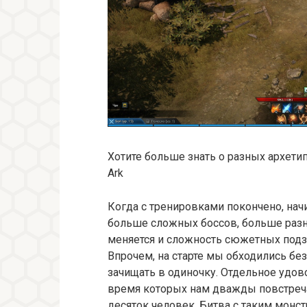
Хотите больше знать о разных архетип
Ark
Когда с тренировками покончено, нач
больше сложных боссов, больше разн
меняется и сложность сюжетных подзе
Впрочем, на старте мы обходились бе
зачищать в одиночку. Отдельное удов
время которых нам дважды повстреча
десяток человек. Битва с таким монст