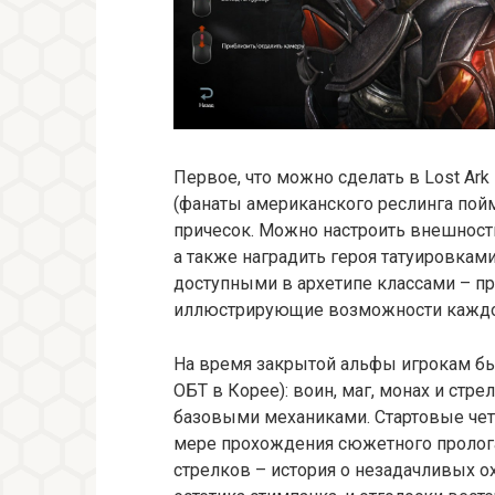
Первое, что можно сделать в Lost Ar
(фанаты американского реслинга пой
причесок. Можно настроить внешность 
а также наградить героя татуировкам
доступными в архетипе классами – пр
иллюстрирующие возможности каждог
На время закрытой альфы игрокам был
ОБТ в Корее): воин, маг, монах и стре
базовыми механиками. Стартовые чет
мере прохождения сюжетного пролога.
стрелков – история о незадачливых ох