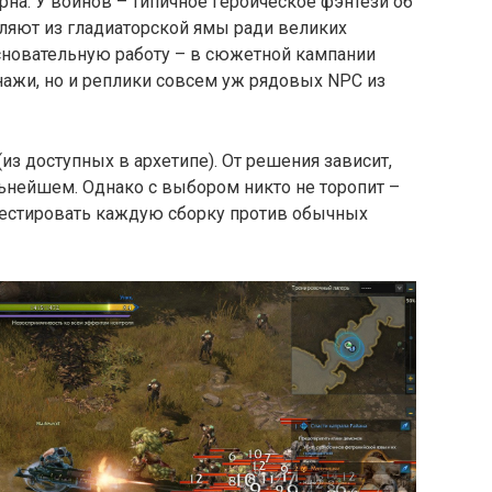
ерна. У воинов – типичное героическое фэнтези об
оляют из гладиаторской ямы ради великих
новательную работу – в сюжетной кампании
ажи, но и реплики совсем уж рядовых NPC из
из доступных в архетипе). От решения зависит,
ьнейшем. Однако с выбором никто не торопит –
тестировать каждую сборку против обычных