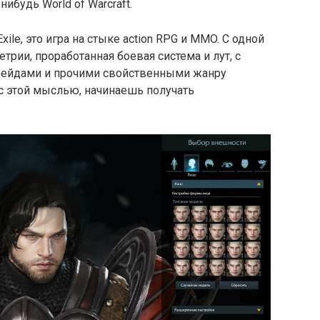
нибудь World of Warcraft.
 Exile, это игра на стыке action RPG и MMO. С одной
трии, проработанная боевая система и лут, с
 рейдами и прочими свойственными жанру
с этой мыслью, начинаешь получать