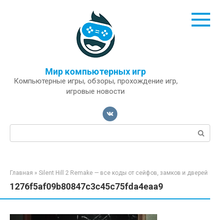
Перейти
к
контенту
Мир компьютерных игр
Компьютерные игры, обзоры, прохождение игр,
игровые новости
Поиск:
Главная
»
Silent Hill 2 Remake — все коды от сейфов, замков и дверей
1276f5af09b80847c3c45c75fda4eaa9