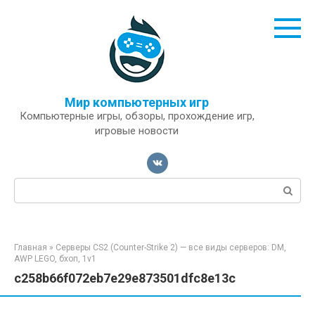
Перейти
к
контенту
Мир компьютерных игр
Компьютерные игры, обзоры, прохождение игр,
игровые новости
Поиск:
Главная
»
Серверы CS2 (Counter-Strike 2) — все виды серверов: DM,
AWP LEGO, бхоп, 1v1
c258b66f072eb7e29e873501dfc8e13c