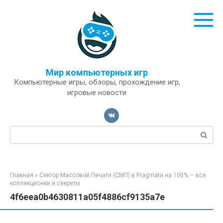
Перейти
к
контенту
Мир компьютерных игр
Компьютерные игры, обзоры, прохождение игр,
игровые новости
Поиск:
Главная
»
Сектор Массовой Печати (СМП) в Pragmata на 100% — все
коллекционки и секреты
4f6eea0b4630811a05f4886cf9135a7e