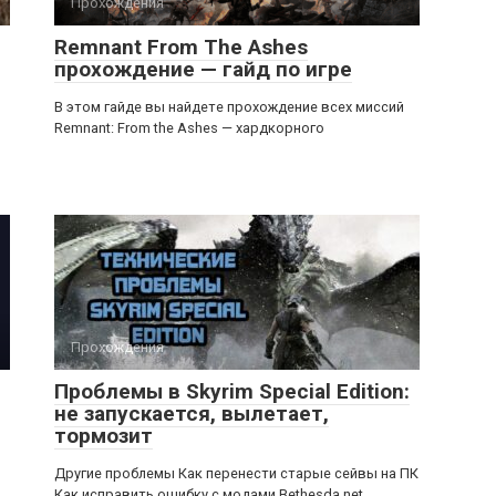
Прохождения
Remnant From The Ashes
прохождение — гайд по игре
В этом гайде вы найдете прохождение всех миссий
Remnant: From the Ashes — хардкорного
Прохождения
Проблемы в Skyrim Special Edition:
не запускается, вылетает,
тормозит
Другие проблемы Как перенести старые сейвы на ПК
Как исправить ошибку с модами Bethesda.net