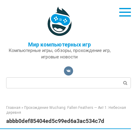
Перейти
к
контенту
Мир компьютерных игр
Компьютерные игры, обзоры, прохождение игр,
игровые новости
Поиск:
Главная
»
Прохождение Wuchang: Fallen Feathers — Акт 1: Небесная
деревня
abbb0def85404ed5c99ed6a3ac534c7d