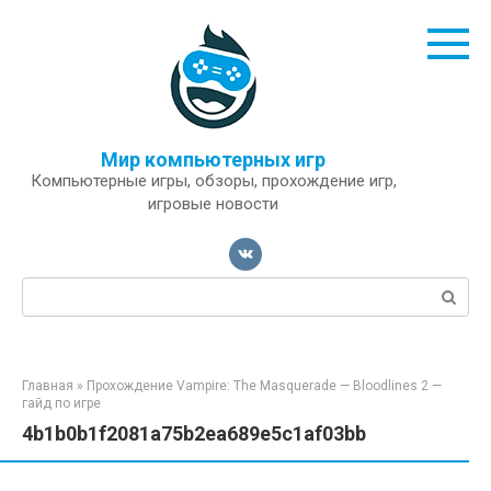
Перейти
к
контенту
Мир компьютерных игр
Компьютерные игры, обзоры, прохождение игр,
игровые новости
Поиск:
Главная
»
Прохождение Vampire: The Masquerade — Bloodlines 2 —
гайд по игре
4b1b0b1f2081a75b2ea689e5c1af03bb