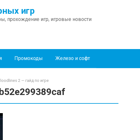
ных игр
ы, прохождение игр, игровые новости
я
Промокоды
Железо и софт
oodlines 2 — гайд по игре
b52e299389caf