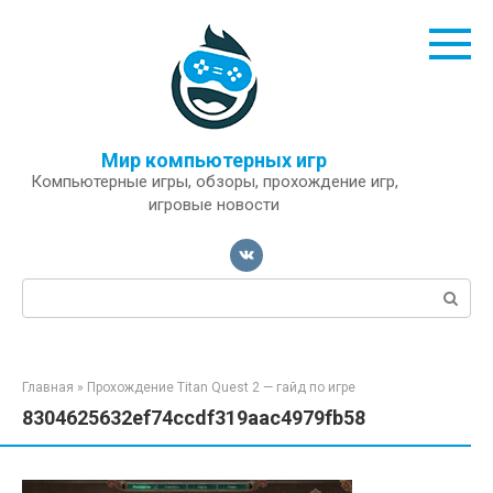
Перейти
к
контенту
Мир компьютерных игр
Компьютерные игры, обзоры, прохождение игр,
игровые новости
Поиск:
Главная
»
Прохождение Titan Quest 2 — гайд по игре
8304625632ef74ccdf319aac4979fb58