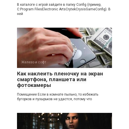
В каталоге с игрой зайдите в папку Config (пример,
C:Program FilesElectronic ArtsCrytekCrysisGameConfig). В
ней
Железо и софт
Как наклеить пленочку на экран
смартфона, планшета или
фотокамеры
Помещение Если в комнате пыльно, то избежать
бугорков и пузырьков не удастся, потому что