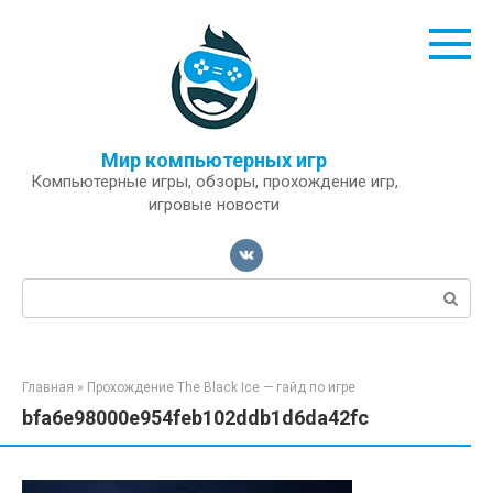
Перейти
к
контенту
Мир компьютерных игр
Компьютерные игры, обзоры, прохождение игр,
игровые новости
Поиск:
Главная
»
Прохождение The Black Ice — гайд по игре
bfa6e98000e954feb102ddb1d6da42fc