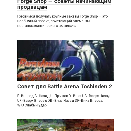
Forge Shop — советы начинающим
продавцам
Готовимся получать крупные заказы Forge Shop — это
необычный проект, сочетающий элементы
постапокалиптического выживача
Прохождения
Совет для Battle Arena Toshinden 2
F=Вперед B=Назад U=Прыжок D=Вниз UB=Вверх Назад
UF=Вверх Вперед DB=Вниз Назад DF=Вниз Вперед
WK=Слабый удар