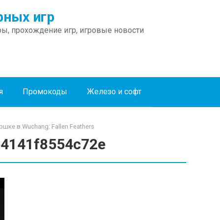
ных игр
ы, прохождение игр, игровые новости
я
Промокоды
Железо и софт
шке в Wuchang: Fallen Feathers
4141f8554c72e