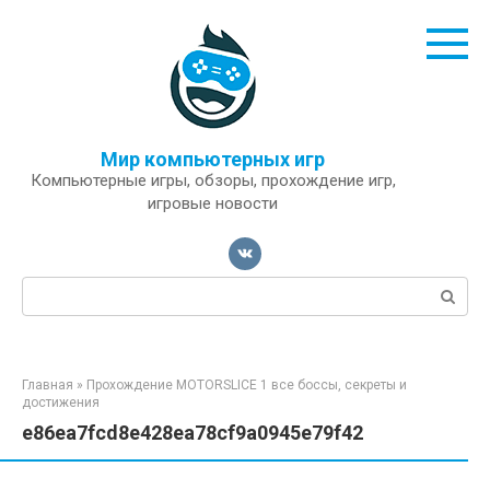
Перейти
к
контенту
Мир компьютерных игр
Компьютерные игры, обзоры, прохождение игр,
игровые новости
Поиск:
Главная
»
Прохождение MOTORSLICE 1 все боссы, секреты и
достижения
e86ea7fcd8e428ea78cf9a0945e79f42