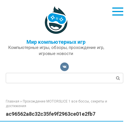
Перейти
к
контенту
Мир компьютерных игр
Компьютерные игры, обзоры, прохождение игр,
игровые новости
Поиск:
Главная
»
Прохождение MOTORSLICE 1 все боссы, секреты и
достижения
ac96562a8c32c35fe9f2963ce01e2fb7