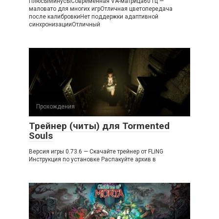
ПлюсыМинусыСовременная VA-матрица60 Гц —
маловато для многих игрОтличная цветопередача
после калибровкиНет поддержки адаптивной
синхронизацииОтличный
Прохождения
Трейнер (читы) для Tormented
Souls
Версия игры 0.73.6 — Скачайте трейнер от FLiNG
Инструкция по установке Распакуйте архив в