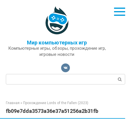
Перейти
к
контенту
Мир компьютерных игр
Компьютерные игры, обзоры, прохождение игр,
игровые новости
Поиск:
Главная
»
Прохождение Lords of the Fallen (2023)
fb09e7dda3573a36e37a51256a2b31fb