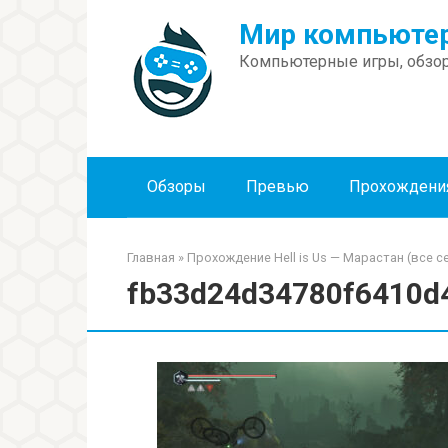
Перейти
Мир компьютер
к
контенту
Компьютерные игры, обзор
Обзоры
Превью
Прохождени
Главная
»
Прохождение Hell is Us — Марастан (все 
fb33d24d34780f6410d