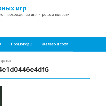
ных игр
ы, прохождение игр, игровые новости
я
Промокоды
Железо и софт
секреты)
4c1d0446e4df6