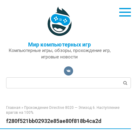
Перейти
к
контенту
Мир компьютерных игр
Компьютерные игры, обзоры, прохождение игр,
игровые новости
Поиск:
Главная
»
Прохождение Directive 8020 — Эпизод 6. Наступление
врагов на 100%
f280f521bb02932e85ae80f818b4ca2d