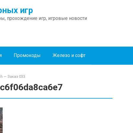
ных игр
ы, прохождение игр, игровые новости
я
Промокоды
Железо и софт
ch — Заказ 033
c6f06da8ca6e7