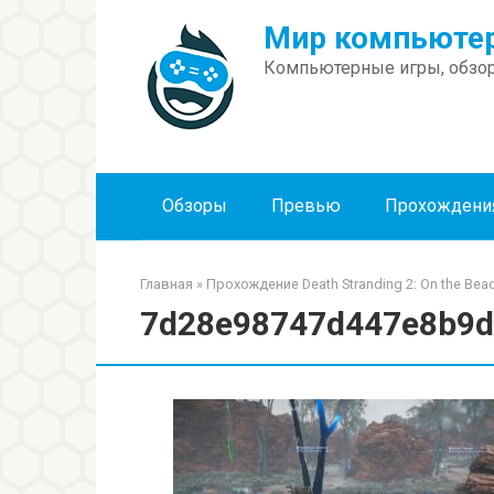
Перейти
Мир компьютер
к
контенту
Компьютерные игры, обзор
Обзоры
Превью
Прохождени
Главная
»
Прохождение Death Stranding 2: On the Bea
7d28e98747d447e8b9d