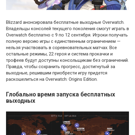
Blizzard анонсировала бесплатные выходные Overwatch.
Владельцы консолей текущего поколения смогут играть в
Overwatch бесплатно с 9 по 12 сентября. Игроки получать
полную версию игры с единственным ограничением —
нельзя участвовать в соревновательных матчах. Все
остальные режимы, 22 героя и система прокачки и
трофеев будут доступны консольщикам без ограничений.
Правда, чтобы сохранить прогресс, достигнутый за
выходные, решившим приобрести игру придется
раскошелиться на Overwatch: Origins Edition.
Глобально время запуска бесплатных
выходных