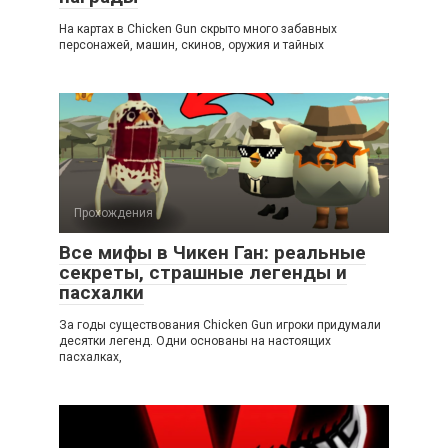
На картах в Chicken Gun скрыто много забавных
персонажей, машин, скинов, оружия и тайных
Прохождения
Все мифы в Чикен Ган: реальные
секреты, страшные легенды и
пасхалки
За годы существования Chicken Gun игроки придумали
десятки легенд. Одни основаны на настоящих
пасхалках,