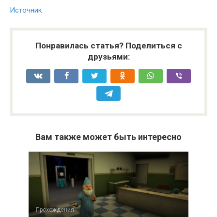
Источник
Понравилась статья? Поделиться с
друзьями:
Вам также может быть интересно
Прохождения