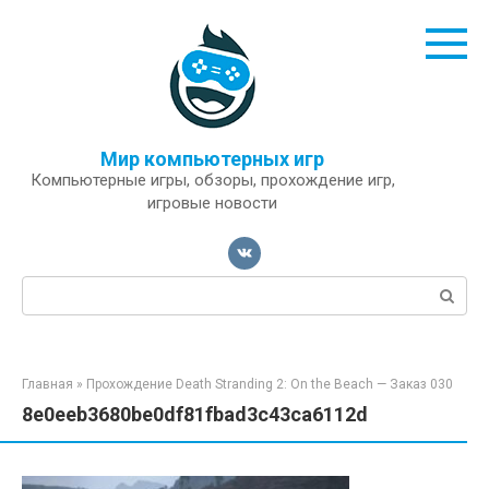
Перейти
к
контенту
Мир компьютерных игр
Компьютерные игры, обзоры, прохождение игр,
игровые новости
Поиск:
Главная
»
Прохождение Death Stranding 2: On the Beach — Заказ 030
8e0eeb3680be0df81fbad3c43ca6112d