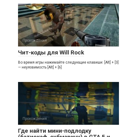
Прохождения
Чит-коды для Will Rock
Во время игры нажимайте следующие клавиши: [Alt] + [3]
— неуязвимость [Alt] + [6]
Прохождения
Где найти мини-подлодку
(батискаф, субмарину) в GTA 5 и