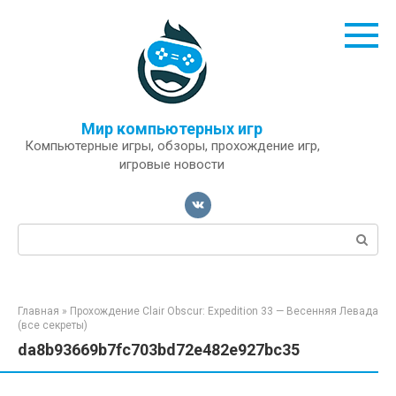
Перейти
к
контенту
Мир компьютерных игр
Компьютерные игры, обзоры, прохождение игр,
игровые новости
Поиск:
Главная
»
Прохождение Clair Obscur: Expedition 33 — Весенняя Левада
(все секреты)
da8b93669b7fc703bd72e482e927bc35