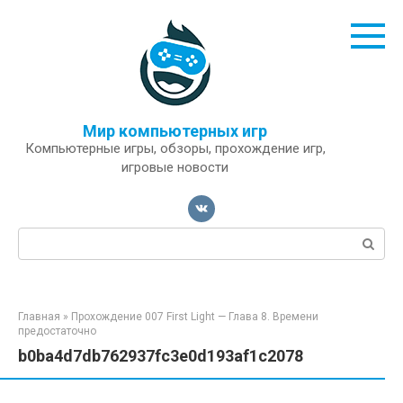
Перейти
к
контенту
Мир компьютерных игр
Компьютерные игры, обзоры, прохождение игр,
игровые новости
Поиск:
Главная
»
Прохождение 007 First Light — Глава 8. Времени
предостаточно
b0ba4d7db762937fc3e0d193af1c2078