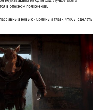
оя неуязвимым на один ход. Лучше всего
ится в опасном положении.
 пассивный навык «Орлиный глаз», чтобы сделать