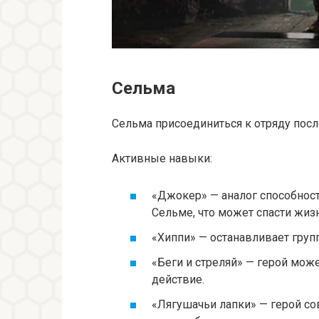
Сельма
Сельма присоединиться к отряду после
Активные навыки:
«Джокер» — аналог способнос
Сельме, что может спасти жиз
«Хиппи» — останавливает групп
«Беги и стреляй» — герой мож
действие.
«Лягушачьи лапки» — герой с