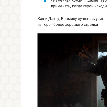
«Каменная кожа» — делает гер
применять, когда герой наход
Как и Даксу, Бормину лучше выучить
из героя более хорошего стрелка.