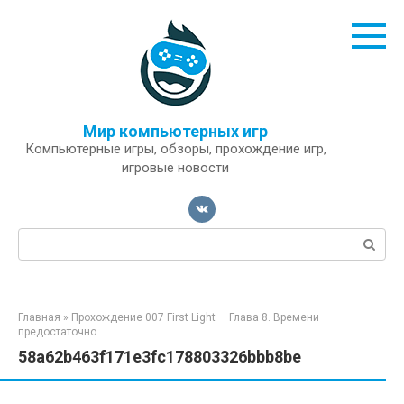
Перейти
к
контенту
Мир компьютерных игр
Компьютерные игры, обзоры, прохождение игр,
игровые новости
Поиск:
Главная
»
Прохождение 007 First Light — Глава 8. Времени
предостаточно
58a62b463f171e3fc178803326bbb8be