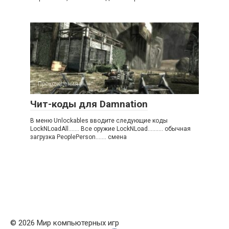
Прохождения
Чит-коды для Damnation
В меню Unlockables вводите следующие коды
LockNLoadAll……. Все оружие LockNLoad………. обычная
загрузка PeoplePerson……. смена
© 2026 Мир компьютерных игр