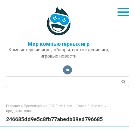
Перейти
к
контенту
Мир компьютерных игр
Компьютерные игры, обзоры, прохождение игр,
игровые новости
Поиск:
Главная
»
Прохождение 007 First Light — Глава 8. Времени
предостаточно
246685dd9e5c8fb77abedb09ed796685