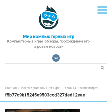
Перейти
к
контенту
Мир компьютерных игр
Компьютерные игры, обзоры, прохождение игр,
игровые новости
Поиск:
Главная
»
Прохождение 007 First Light — Глава 14. Время умирать
f5b77c9b15245e9503ccd327ded12eae