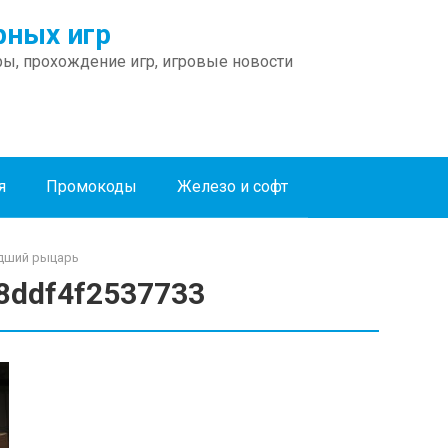
ных игр
ы, прохождение игр, игровые новости
я
Промокоды
Железо и софт
Падший рыцарь
8ddf4f2537733