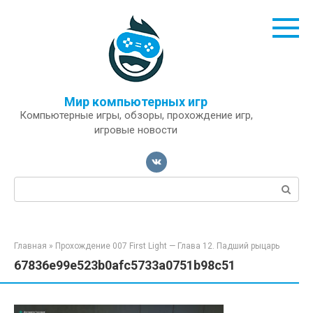
Перейти
к
контенту
Мир компьютерных игр
Компьютерные игры, обзоры, прохождение игр,
игровые новости
Поиск:
Главная
»
Прохождение 007 First Light — Глава 12. Падший рыцарь
67836e99e523b0afc5733a0751b98c51