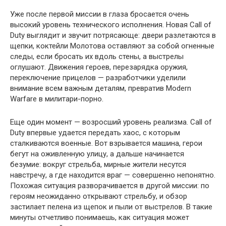
Уже после первой миссии в глаза бросается очень
высокий уровень технического исполнения. Новая Call of
Duty выглядит и звучит потрясающе: двери разлетаются в
щепки, коктейли Молотова оставляют за собой огненные
следы, если бросать их вдоль стены, а выстрелы
оглушают. Движения героев, перезарядка оружия,
переключение прицелов — разработчики уделили
внимание всем важным деталям, превратив Modern
Warfare в милитари-порно.
Еще один момент — возросший уровень реализма. Call of
Duty впервые удается передать хаос, с которым
сталкиваются военные. Вот взрывается машина, герои
бегут на оживленную улицу, а дальше начинается
безумие: вокруг стрельба, мирные жители несутся
навстречу, а где находится враг — совершенно непонятно.
Похожая ситуация разворачивается в другой миссии: по
героям неожиданно открывают стрельбу, и обзор
застилает пелена из щепок и пыли от выстрелов. В такие
минуты отчетливо понимаешь, как ситуация может