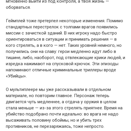
мгновенно выйти из под контроля, а твоя жизнь —
оборваться.
Геймплей тоже претерпел некоторые изменения. Помимо
стандартных перестрелок с толпами врагов появились
миссии с зачисткой зданий. В них игроку надо быстро
ориентироваться в ситуации и принимать решения — в
кого стрелять, а в кого — нет. Таких уровней немного, но
получились они на славу: герои медленно идут либо в
тишине, либо, наоборот, под отвлекающие крики людей, и
изредка нажимают на спусковой крючок. Эти эпизоды
напоминают отличные криминальные триллеры вроде
«Убийцы».
О мультиплеере мы уже рассказывали в отдельном
материале, но повторим главное. Персонаж теперь
двигается чуть медленнее, а отдача у оружия в целом
стала меньше — из-за этого стрелять приятнее. Время на
убийство подобрано почти идеально: во врага не надо
высаживать половину обоймы, но и убить трех
противников, не перезаряжаясь, тоже непросто.