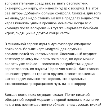
вспомогательные средства: вызвать беспилотник,
сканирующий карту, или нанести удар с воздуха. На этот
раз авторы добавили больше контроля. Скажем, для того
же авиаудара надо ставить метку в пределах видимости
через бинокль: ушли в прошлое моменты, когда всю
команду после воскрешения тут же накрывает бомбами
игрок, сидящий на другом конце карты.
В финальной версии игры в мультиплеере ожидаемо
появилось больше карт, модулей для оружия и
возможностей по кастомизации. Окончальный вердикт
сетевому режиму выносить пока рано, но одно можно
сказать уже сейчас — возможно, разработчики даже
перестарались со звуком. Через час онлайн-битв голова
начинает гудеть от грохота оружия, а топот вражеских
шагов рядом слышно так хорошо, что отдельные
столкновения превращаются чуть ли не в хоррор.
Больше всего пока смущает сюжет. Почти никакой
обещанной «серой морали» в первой половине кампании
нет: игрок преимущественно убивает злых русских, пускай