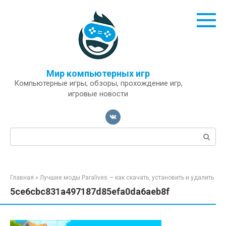
Перейти
к
контенту
Мир компьютерных игр
Компьютерные игры, обзоры, прохождение игр,
игровые новости
Поиск:
Главная
»
Лучшие моды Paralives — как скачать, установить и удалить
5ce6cbc831a497187d85efa0da6aeb8f