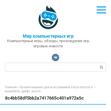
Перейти
к
контенту
Мир компьютерных игр
Компьютерные игры, обзоры, прохождение игр,
игровые новости
Поиск:
Главная
»
Лучшие машины для всех режимов Forza Horizon 6 —
вышибала, дрифт, шоссе
8c4bb58df5bb2a7417665c401a972a5c