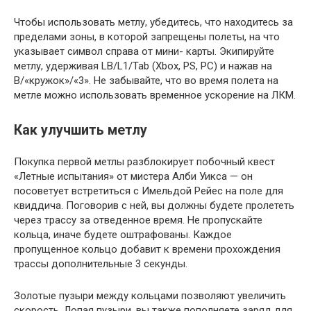
Чтобы использовать метлу, убедитесь, что находитесь за
пределами зоны, в которой запрещены полеты, на что
указывает символ справа от мини- карты. Экипируйте
метлу, удерживая LB/L1/Tab (Xbox, PS, PC) и нажав на
B/«кружок»/«3». Не забывайте, что во время полета на
метле можно использовать временное ускорение на ЛКМ.
Как улучшить метлу
Покупка первой метлы разблокирует побочный квест
«Летные испытания» от мистера Алби Уикса — он
посоветует встретиться с Имельдой Рейес на поле для
квиддича. Поговорив с ней, вы должны будете пролететь
через трассу за отведенное время. Не пропускайте
кольца, иначе будете оштрафованы. Каждое
пропущенное кольцо добавит к времени прохождения
трассы дополнительные 3 секунды.
Золотые пузыри между кольцами позволяют увеличить
скорость. Лопая пузыри, вы также пополняете заряд для