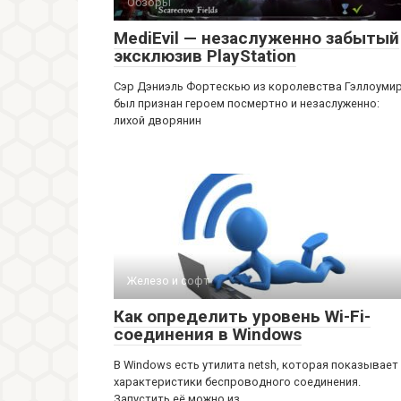
Обзоры
MediEvil — незаслуженно забытый
эксклюзив PlayStation
Сэр Дэниэль Фортескью из королевства Гэллоуми
был признан героем посмертно и незаслуженно:
лихой дворянин
Железо и софт
Как определить уровень Wi-Fi-
соединения в Windows
В Windows есть утилита netsh, которая показывает
характеристики беспроводного соединения.
Запустить её можно из