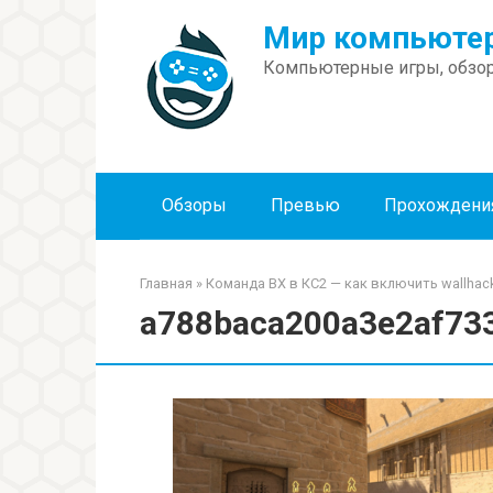
Перейти
Мир компьютер
к
контенту
Компьютерные игры, обзор
Обзоры
Превью
Прохождени
Главная
»
Команда ВХ в КС2 — как включить wallhac
a788baca200a3e2af73