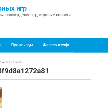
ных игр
ы, прохождение игр, игровые новости
я
Промокоды
Железо и софт
k через консоль
3f9d8a1272a81