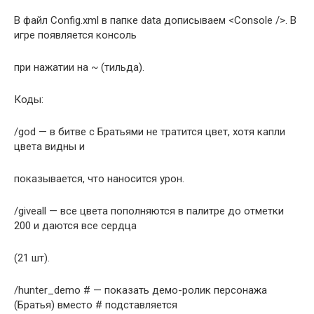
В файл Config.xml в папке data дописываем <Сonsole />. В
игре появляется консоль
при нажатии на ~ (тильда).
Коды:
/god — в битве с Братьями не тратится цвет, хотя капли
цвета видны и
показывается, что наносится урон.
/giveall — все цвета пополняются в палитре до отметки
200 и даются все сердца
(21 шт).
/hunter_demo # — показать демо-ролик персонажа
(Братья) вместо # подставляется