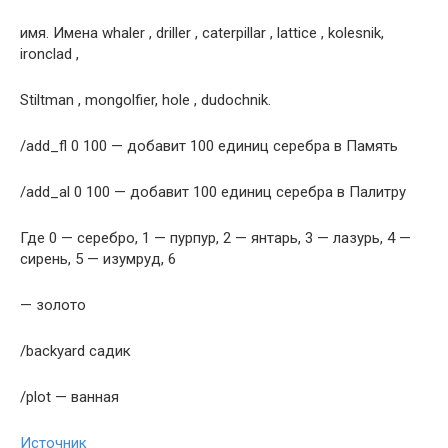
имя. Имена whaler , driller , caterpillar , lattice , kolesnik,
ironclad ,
Stiltman , mongolfier, hole , dudochnik.
/add_fl 0 100 — добавит 100 единиц серебра в Память
/add_al 0 100 — добавит 100 единиц серебра в Палитру
Где 0 — серебро, 1 — пурпур, 2 — янтарь, 3 — лазурь, 4 —
сирень, 5 — изумруд, 6
— золото
/backyard садик
/plot — ванная
Источник