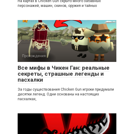
На картах в Chicken Gun скрыто много забавных
персонажей, машин, скинов, оружия и тайных
Прохождения
Все мифы в Чикен Ган: реальные
секреты, страшные легенды и
пасхалки
За годы существования Chicken Gun игроки придумали
десятки легенд. Одни основаны на настоящих
пасхалках,