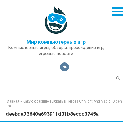
Перейти
к
контенту
Мир компьютерных игр
Компьютерные игры, обзоры, прохождение игр,
игровые новости
Поиск:
Главная
»
Какую фракцию выбрать в Heroes Of Might And Magic: Olden
Era
deebda73640a693911d01b8eccc3745a