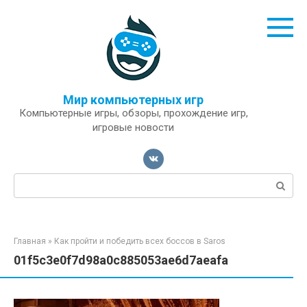
Перейти
к
контенту
Мир компьютерных игр
Компьютерные игры, обзоры, прохождение игр,
игровые новости
Поиск:
Главная
»
Как пройти и победить всех боссов в Saros
01f5c3e0f7d98a0c885053ae6d7aeafa