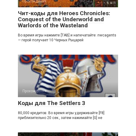
Прохождения
Чит-коды для Heroes Chronicles:
Conquest of the Underworld and
Warlords of the Wasteland
Во время игры нажмите [TAB] и напечатайте: nwcagents
— герой получает 10 Черных Рыцарей
Прохождения
Коды для The Settlers 3
80,000 кpeдитoв: Bo вpeмя игpы yдepживaйтe [F8]
пpиблизитeльнo 20 ceк., зaтeм нaжимaйтe [G] нe